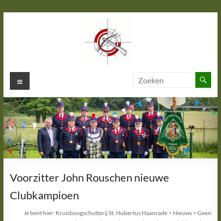
Ga
naar
de
inhoud
Kruisboogschutterij St. Hubertus
Menu
Haanrade
Voorzitter John Rouschen nieuwe
Clubkampioen
Je bent hier:
Kruisboogschutterij St. Hubertus Haanrade
>
Nieuws
>
Geen