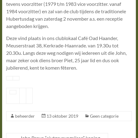
tevens voorzitter (1979 t/m 1983 vice voorzitter. vanaf
1984 voorzitter) en zal van de club tijdens de traditionele
Hubertusdag van zaterdag 2 november a.s. een receptie
aangeboden krijgen.
Deze vind plaats in ons clublokaal Café Oad Haander,
Meuserstraat 38, Kerkrade-Haanrade. van 19.30u tot
20.30u. Langs deze weg nodigen wij iedereen uit die John,
maar zeker ook diens broer Piet, 25 jaar lid en dus ook
jubilerend, kent te komen fêteren.
beheerder
13 oktober 2019
Geen categorie
←
John Prevo “sjutzevrungsjisse” koning