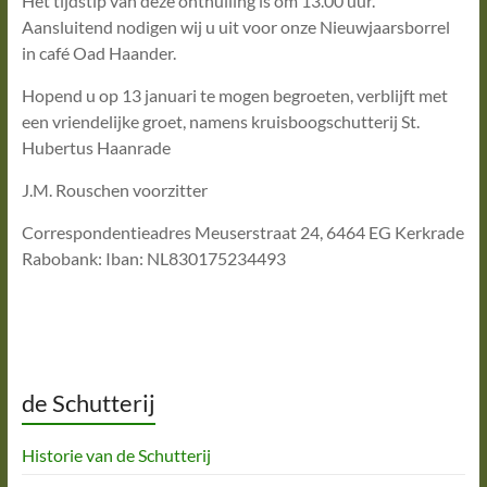
Het tijdstip van deze onthulling is om 13.00 uur.
Aansluitend nodigen wij u uit voor onze Nieuwjaarsborrel
in café Oad Haander.
Hopend u op 13 januari te mogen begroeten, verblijft met
een vriendelijke groet, namens kruisboogschutterij St.
Hubertus Haanrade
J.M. Rouschen voorzitter
Correspondentieadres Meuserstraat 24, 6464 EG Kerkrade
Rabobank: Iban: NL830175234493
de Schutterij
Historie van de Schutterij