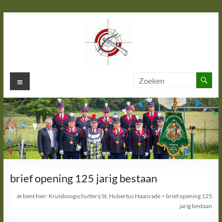
Ga
naar
de
inhoud
Kruisboogschutterij St. Hubertus
Menu
Haanrade
brief opening 125 jarig bestaan
Je bent hier:
Kruisboogschutterij St. Hubertus Haanrade
>
brief opening 125
jarig bestaan