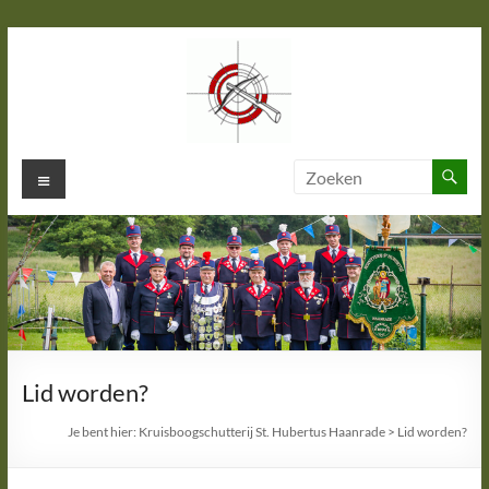
Ga
naar
de
inhoud
Kruisboogschutterij St. Hubertus
Menu
Haanrade
Lid worden?
Je bent hier:
Kruisboogschutterij St. Hubertus Haanrade
>
Lid worden?