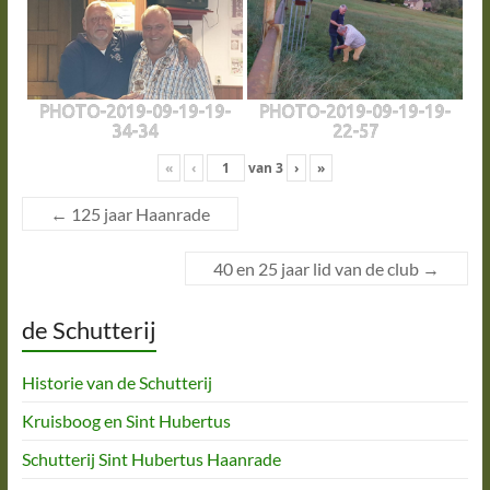
PHOTO-2019-09-19-19-
PHOTO-2019-09-19-19-
34-34
22-57
«
‹
van
3
›
»
←
125 jaar Haanrade
40 en 25 jaar lid van de club
→
de Schutterij
Historie van de Schutterij
Kruisboog en Sint Hubertus
Schutterij Sint Hubertus Haanrade