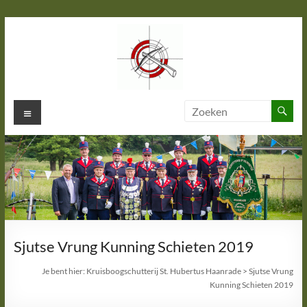
Ga
naar
de
inhoud
Kruisboogschutterij St. Hubertus
Menu
Haanrade
Sjutse Vrung Kunning Schieten 2019
Je bent hier:
Kruisboogschutterij St. Hubertus Haanrade
>
Sjutse Vrung
Kunning Schieten 2019